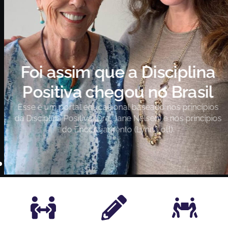
Foi assim que a Disciplina
Positiva chegou no Brasil
Esse é um portal educacional baseado nos princípios
da Disciplina Positiva (Dra. Jane Nelsen) e nos princípios
do Encorajamento (Lynn Lott).