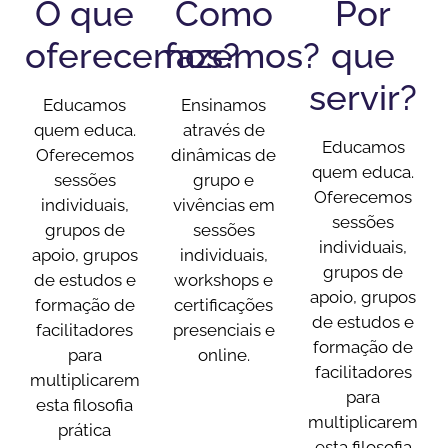
O que
Como
Por
oferecemos?
fazemos?
que
servir?
Educamos
Ensinamos
quem educa.
através de
Educamos
Oferecemos
dinâmicas de
quem educa.
sessões
grupo e
Oferecemos
individuais,
vivências em
sessões
grupos de
sessões
individuais,
apoio, grupos
individuais,
grupos de
de estudos e
workshops e
apoio, grupos
formação de
certificações
de estudos e
facilitadores
presenciais e
formação de
para
online.
facilitadores
multiplicarem
para
esta filosofia
multiplicarem
prática
esta filosofia